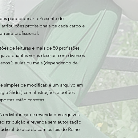
sões para praticar o Presente do
s atribuições profissionais de cada cargo e
rreira profissional.
tões de leituras e mais de 50 profissões.
rquivo quantas vezes desejar, com diversos
 menos 2 aulas ou mais (dependendo de
 e simples de modificar, é um arquivo em
le Slides) com ilustrações e botões
spostas estão corretas.
A redistribuição e revenda dos arquivos
edistribuição e revenda sem autorização
judicial de acordo com as leis do Reino