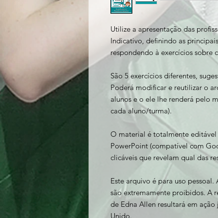
Utilize a apresentação das profis
Indicativo, definindo as principai
respondendo à exercícios sobre ca
São 5 exercícios diferentes, suges
Poderá modificar e reutilizar o a
alunos e o ele lhe renderá pelo
cada aluno/turma).
O material é totalmente editável
PowerPoint (compatível com Goog
clicáveis que revelam qual das re
Este arquivo é para uso pessoal. 
são extremamente proibidos. A r
de Edna Allen resultará em ação 
Unido.