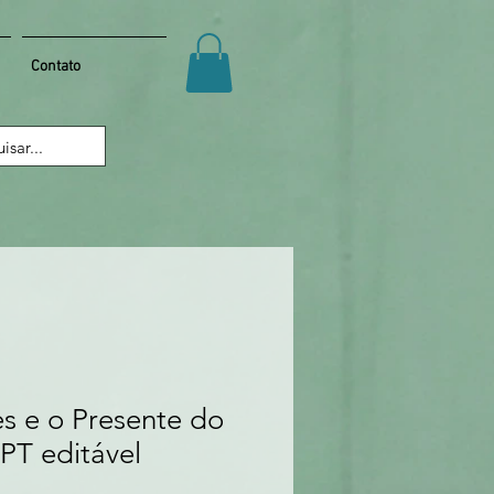
Contato
es e o Presente do
PPT editável