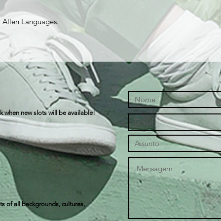
a Allen Languages.
k when new slots will be available!
s of all backgrounds, cultures,