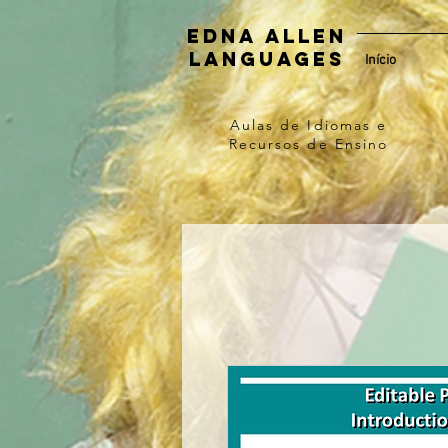
Edna Allen
Languages
Início
Aulas de Idiomas e
Recursos de Ensino