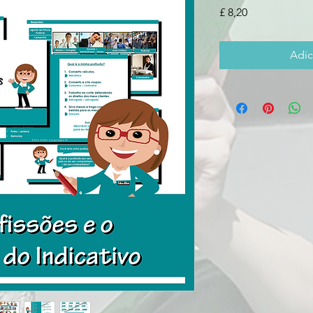
Preço
£ 8,20
Adic