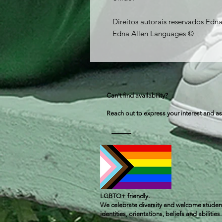
Direitos autorais reservados Edn
Edna Allen Languages ©
Can't find availability?
Reach out to express your interest and as
LGBTQ+ friendly.
We celebrate diversity and welcome student
identities, orientations, beliefs and abilities.