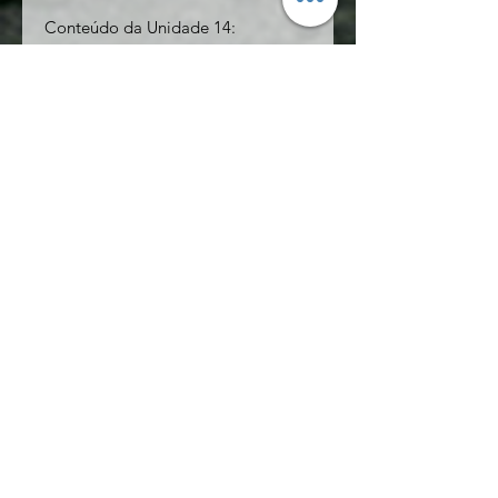
Conteúdo da Unidade 14:
Vestuário
Conjunções simples
Pretérito Imperfeito do Indicativo
O Verbo Costumar
- 40 páginas
Conteúdo da Unidade 15:
Acentuação: oxítonas, paroxítonas e
proparoxítonas
Imperativo
Placas e Sinais de Aviso
Receitas, verbos usados na cozinha
e o Imperativo
Particípio Passado
- 49 páginas
Conteúdo da Unidade 16: