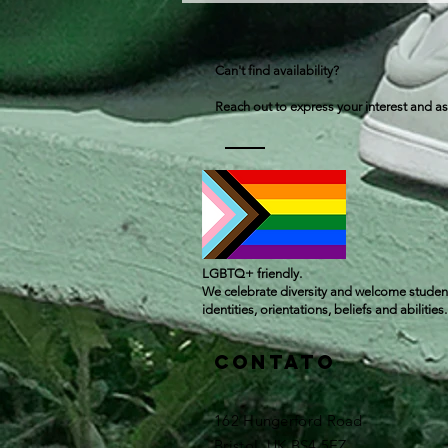
Can't find availability?
Reach out to express your interest and as
LGBTQ+ friendly.
We celebrate diversity and welcome student
identities, orientations, beliefs and abilities.
Contato
162 Hungerford Road
Bristol, UK BS4 5EZ ​