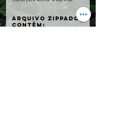
Arquivo Zippado
contém:
Perguntas para Conversação PDF;
Perguntas para Conversação ePub
Can't find availability?
Reach out to express your interest and ask when new slots will be
available!
LGBTQ+ friendly.
We celebrate diversity and
welcome students of all
backgrounds, cultures,
identities, orientations, beliefs
and abilities.
Contato
162 Hungerford Road