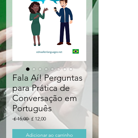
Fala Aí! Perguntas
para Prática de
Conversação em
Português
Preço
Preço
 £ 15,00 
£ 12,00
normal
promocional
Adicionar ao carrinho