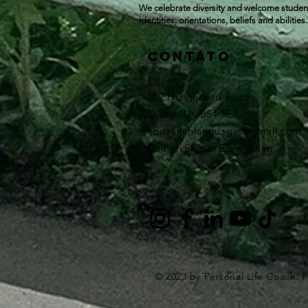
We celebrate diversity and welcome student
identities, orientations, beliefs and abilities.
Contato
162 Hungerford Road
Bristol, UK BS4 5EZ ​
ednaallenlanguages@gmail.com
Call on Skype: Edna_Allen
© 2023 by Personal Life Coach. 