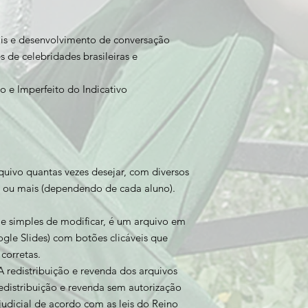
ais e desenvolvimento de conversação
de celebridades brasileiras e
to e Imperfeito do Indicativo
rquivo quantas vezes desejar, com diversos
as ou mais (dependendo de cada aluno).
 e simples de modificar, é um arquivo em
le Slides) com botões clicáveis que
corretas.
A redistribuição e revenda dos arquivos
edistribuição e revenda sem autorização
judicial de acordo com as leis do Reino