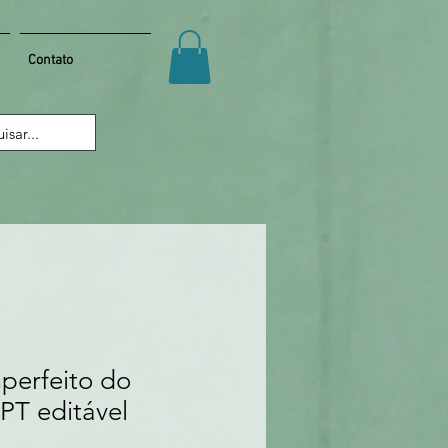
Contato
mperfeito do
PPT editável