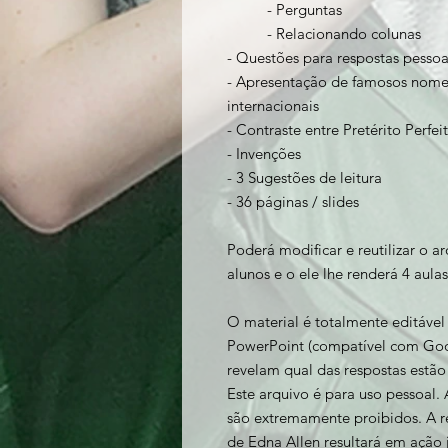
- Perguntas
- Relacionando colunas
- Questões para respostas pesso
- Apresentação de famosos nomes 
internacionais
- Contraste entre Pretérito Perfei
- Invenções
- 3 Sugestões de leitura
- 36 páginas / slides
Poderá modificar e reutilizar o a
alunos e o ele lhe renderá 4 aul
O material é totalmente editável
PowerPoint (compatível com Goog
revelam qual das respostas estão 
Este arquivo é para uso pessoal. 
são extremamente proibidos. A r
de Edna Allen resultará em ação 