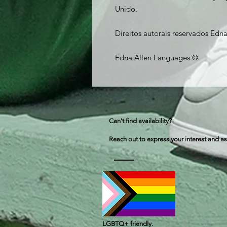
Unido.
Direitos autorais reservados Edn
Edna Allen Languages ©
Can't find availability?
Reach out to express your interest and as
LGBTQ+ friendly.