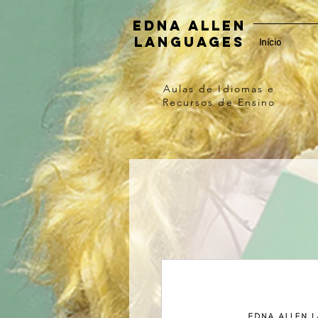
Edna Allen
Languages
Início
Aulas de Idiomas e
Recursos de Ensino