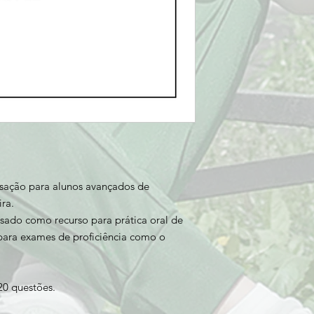
sação para alunos avançados de
ra.
sado como recurso para prática oral de
para exames de proficiência como o
e 20 questões.