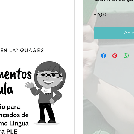
Preço
£ 6,00
Adic