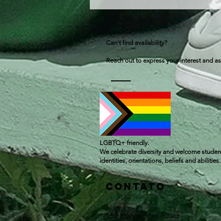
Can't find availability?
Reach out to express your interest and as
LGBTQ+ friendly.
We celebrate diversity and welcome student
identities, orientations, beliefs and abilities.
Contato
162 Hungerford Road