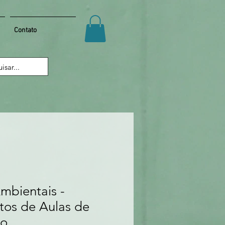
Contato
mbientais -
tos de Aulas de
ão