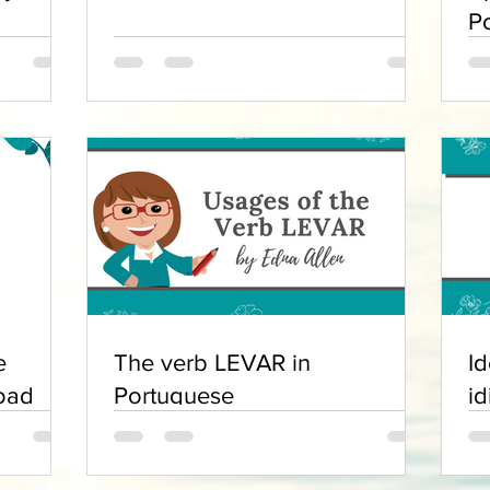
P
e
The verb LEVAR in
Id
oad
Portuguese
i