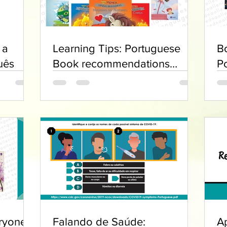
 a
Learning Tips: Portuguese
B
uês
Book recommendations
P
Beginners
ryone
Falando de Saúde:
A