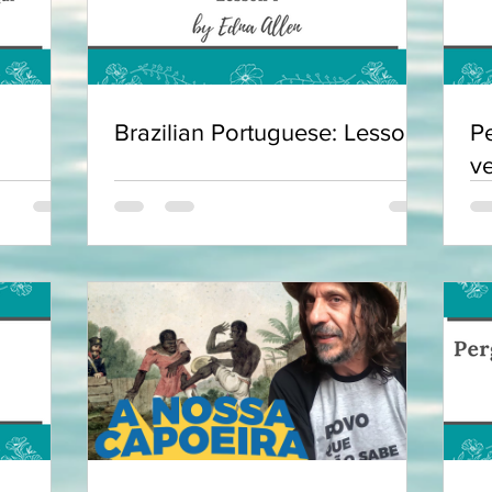
Brazilian Portuguese: Lesson 1
P
v