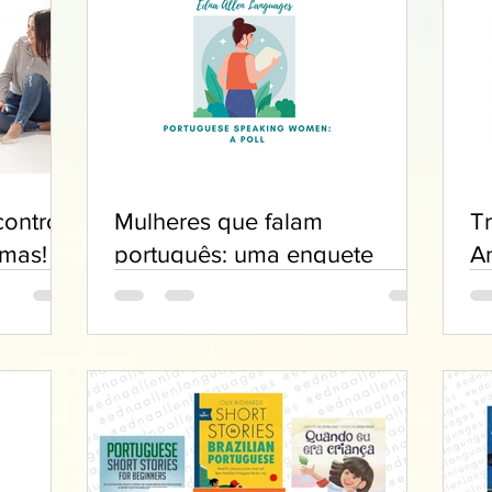
ontro
Mulheres que falam
T
omas!
português: uma enquete
A