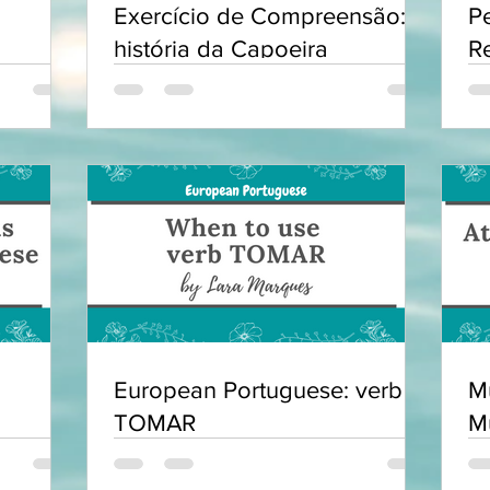
Exercício de Compreensão: A
P
história da Capoeira
R
European Portuguese: verb
Mú
TOMAR
M