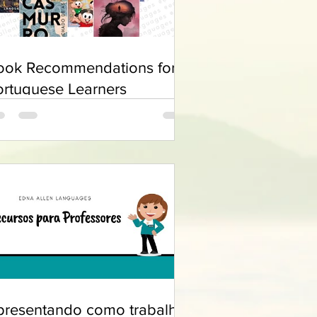
ook Recommendations for
ortuguese Learners
presentando como trabalhar