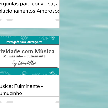
erguntas para conversação:
elacionamentos Amorosos
sica: Fulminante -
umuzinho