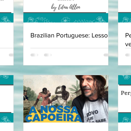
Brazilian Portuguese: Lesson 1
P
v