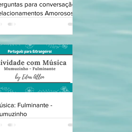
erguntas para conversação:
elacionamentos Amorosos
sica: Fulminante -
umuzinho