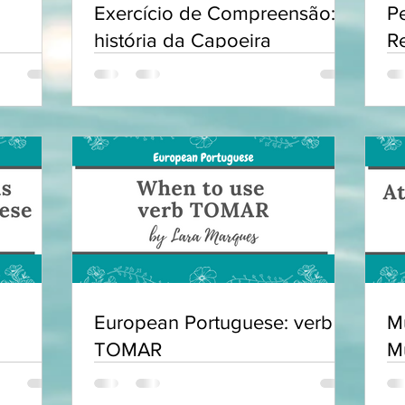
Exercício de Compreensão: A
P
história da Capoeira
R
European Portuguese: verb
Mú
TOMAR
M