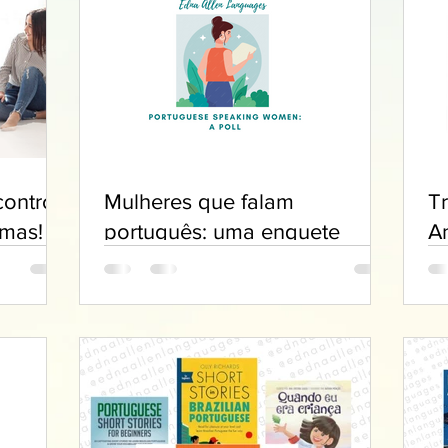
ontro
Mulheres que falam
T
omas!
português: uma enquete
A