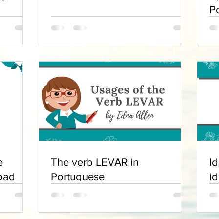
P
e
The verb LEVAR in
Id
oad
Portuguese
i