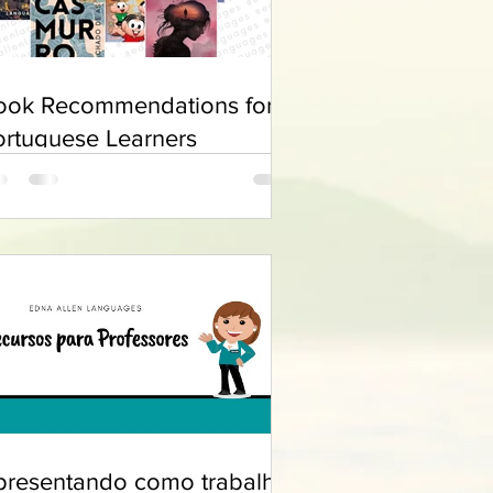
ook Recommendations for
ortuguese Learners
presentando como trabalhar