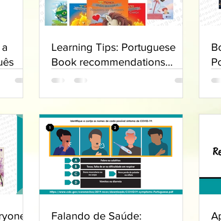
 a
Learning Tips: Portuguese
B
uês
Book recommendations
P
Beginners
ryone
Falando de Saúde:
A