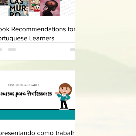
ook Recommendations for
ortuguese Learners
presentando como trabalhar