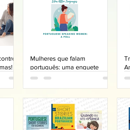
ontro
Mulheres que falam
T
omas!
português: uma enquete
A