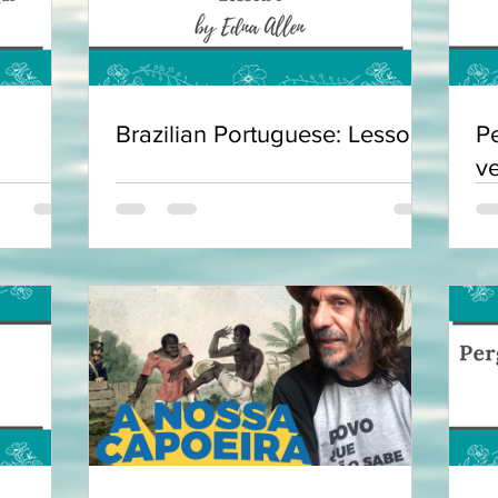
Brazilian Portuguese: Lesson 1
P
v