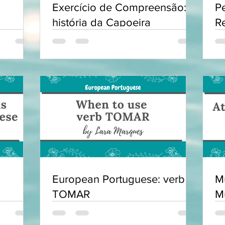
Exercício de Compreensão: A
P
história da Capoeira
R
European Portuguese: verb
Mú
TOMAR
M