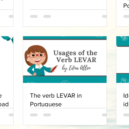
P
e
The verb LEVAR in
Id
oad
Portuguese
i