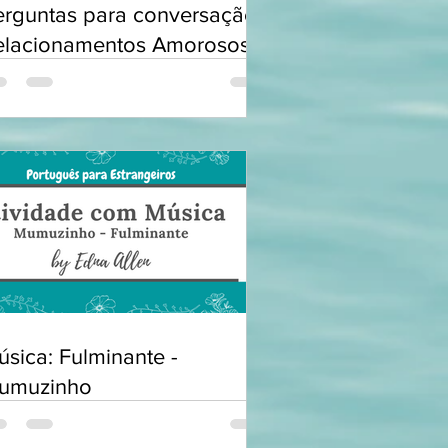
erguntas para conversação:
elacionamentos Amorosos
sica: Fulminante -
umuzinho