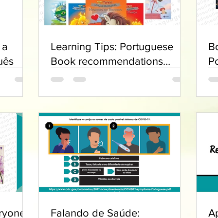
 a
Learning Tips: Portuguese
B
uês
Book recommendations
P
Beginners
ryone
Falando de Saúde:
A